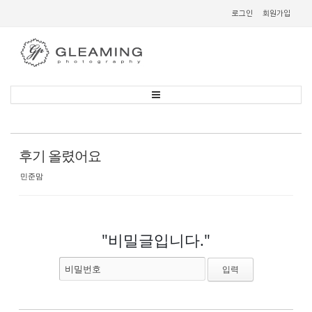
Sketchbook
스케치북5
로그인
회원가입
Sketchbook
스케치북5
후기 올렸어요
민준맘
"비밀글입니다."
비밀번호